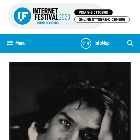
Vai
al
contenuto
Menu
InfoMap