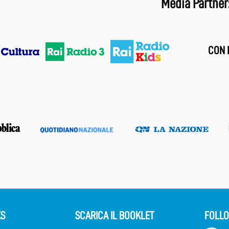
Media Partner
CON I
KS
SCARICA IL BOOKLET
FOLLO