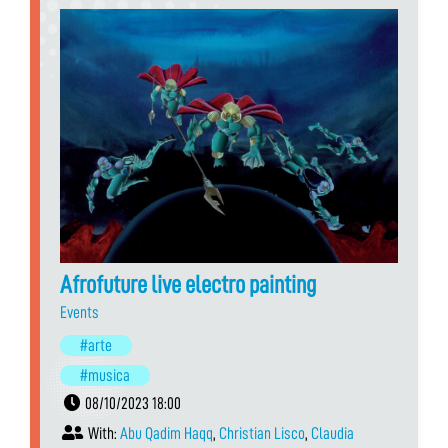
Afrofuture live electro painting
Events
#arte
#musica
08/10/2023 18:00
With:
Abu Qadim Haqq
,
Christian Lisco
,
Claudia