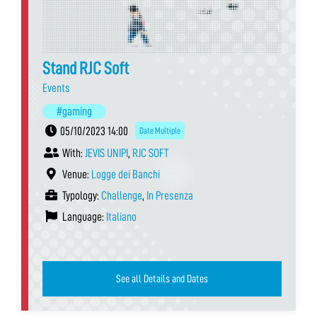
Stand RJC Soft
Events
#gaming
05/10/2023 14:00
Date Multiple
With:
JEVIS UNIPI
,
RJC SOFT
Venue:
Logge dei Banchi
Typology:
Challenge
,
In Presenza
Language:
Italiano
See all Details and Dates