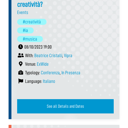
creatività?
Events
#creatività
#ia
#musica
08/10/2023 19:00
With:
Beatrice Cristalli
,
Vipra
Venue:
ExWide
Typology:
Conferenza
,
In Presenza
Language:
Italiano
See all Details and Dates