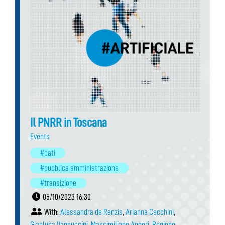
Il PNRR in Toscana
Events
#dati
#pubblica amministrazione
#transizione
05/10/2023 16:30
With:
Alessandra de Renzis
,
Arianna Cecchini
,
Gianluca Vannuccini
,
Massimiliano Angori
,
Regione