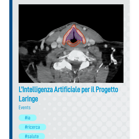
L’Intelligenza Artificiale per il Progetto
Laringe
Events
#ia
#ricerca
#salute