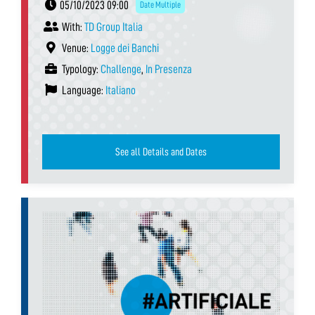
05/10/2023 09:00
Date Multiple
With:
TD Group Italia
Venue:
Logge dei Banchi
Typology:
Challenge
,
In Presenza
Language:
Italiano
See all Details and Dates