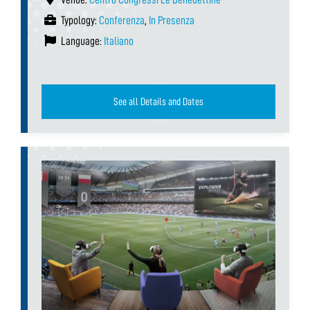
Typology:
Conferenza
,
In Presenza
Language:
Italiano
See all Details and Dates