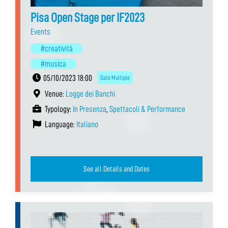
Pisa Open Stage per IF2023
Events
#creatività
#musica
05/10/2023 18:00
Date Multiple
Venue:
Logge dei Banchi
Typology:
In Presenza
,
Spettacoli & Performance
Language:
Italiano
See all Details and Dates