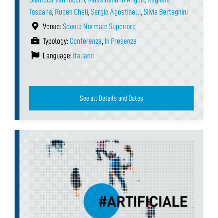
Toscana
,
Ruben Cheli
,
Sergio Agostinelli
,
Silvia Bertagnini
Venue:
Scuola Normale Superiore
Typology:
Conferenza
,
In Presenza
Language:
Italiano
See all Details and Dates