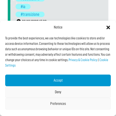
#ia
#transizione
08/10/2023 17:00
Notice
With:
Enrico Nardelli
,
Fabio Gadducci
Venue:
OpenPI
To provide the best experiences, we use technologies like cookies to store and/or
access device information. Consenting to these technologies will allow us to process
Typology:
In Presenza
,
Presentazione libro
data such as anonymous browsing behavior or unique IDs on this site. Not consenting
Language:
Italiano
or withdrawing consent, may adversely affect certain features and functions. You can
change your choices at any time in cookie settings.
Privacy & Cookie Policy
|
Cookie
Settings
See all Details and Dates
Accept
Deny
Preferences