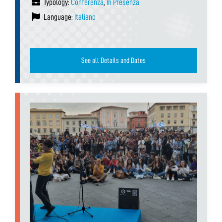
Typology:
Conferenza
,
In Presenza
Language:
Italiano
See all Details and Dates