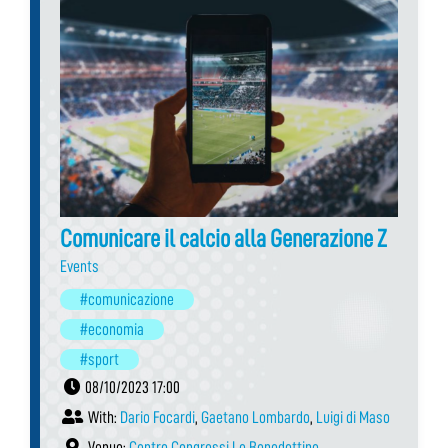
Comunicare il calcio alla Generazione Z
Events
#comunicazione
#economia
#sport
08/10/2023 17:00
With:
Dario Focardi
,
Gaetano Lombardo
,
Luigi di Maso
Venue:
Centro Congressi Le Benedettine