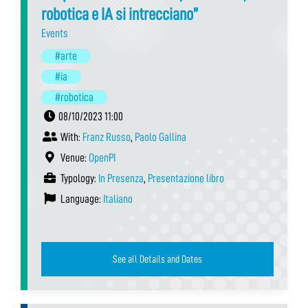
robotica e IA si intrecciano”
Events
#arte
#ia
#robotica
08/10/2023 11:00
With:
Franz Russo
,
Paolo Gallina
Venue:
OpenPI
Typology:
In Presenza
,
Presentazione libro
Language:
Italiano
See all Details and Dates