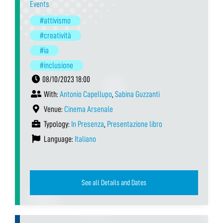
Events
#attivismo
#creatività
#ia
#inclusione
08/10/2023 18:00
With:
Antonio Capellupo
,
Sabina Guzzanti
Venue:
Cinema Arsenale
Typology:
In Presenza
,
Presentazione libro
Language:
Italiano
See all Details and Dates