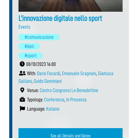
L’innovazione digitale nello sport
Events
#comunicazione
#dati
#sport
08/10/2023 16:00
With:
Dario Focardi
,
Emanuele Gragnani
,
Gianluca
Galliani
,
Guido Geminiani
Venue:
Centro Congressi Le Benedettine
Typology:
Conferenza
,
In Presenza
Language:
Italiano
See all Details and Dates