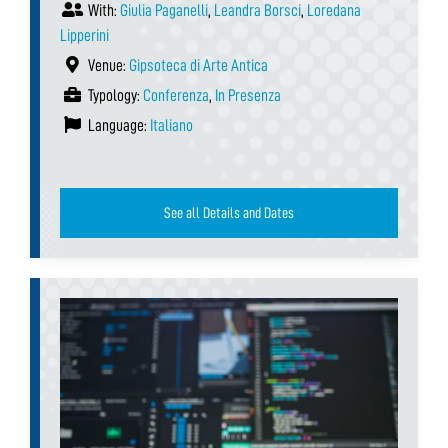
With:
Giulia Paganelli
,
Leandra Borsci
,
Loredana
Lipperini
Venue:
Gipsoteca di Arte Antica
Typology:
Conferenza
,
In Presenza
Language:
Italiano
See all Details and Dates