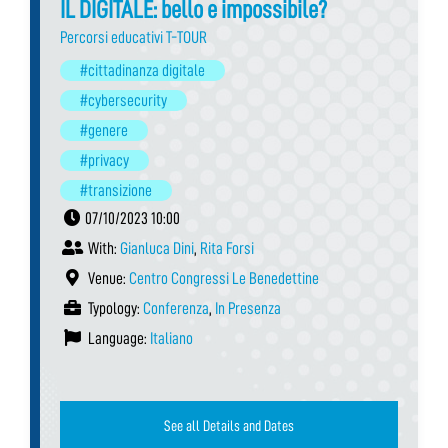
IL DIGITALE: bello e impossibile?
Percorsi educativi T-TOUR
#cittadinanza digitale
#cybersecurity
#genere
#privacy
#transizione
07/10/2023 10:00
With:
Gianluca Dini
,
Rita Forsi
Venue:
Centro Congressi Le Benedettine
Typology:
Conferenza
,
In Presenza
Language:
Italiano
See all Details and Dates