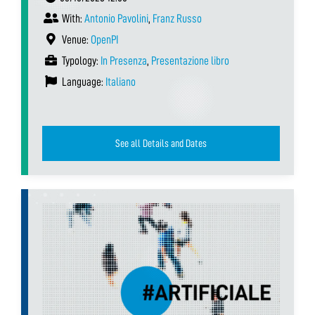
With:
Antonio Pavolini
,
Franz Russo
Venue:
OpenPI
Typology:
In Presenza
,
Presentazione libro
Language:
Italiano
See all Details and Dates