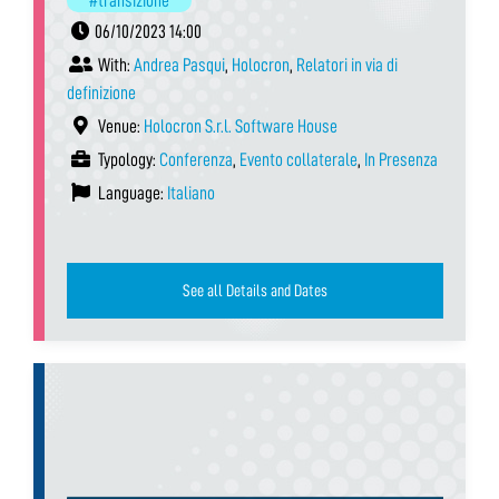
#transizione
06/10/2023 14:00
With:
Andrea Pasqui
,
Holocron
,
Relatori in via di
definizione
Venue:
Holocron S.r.l. Software House
Typology:
Conferenza
,
Evento collaterale
,
In Presenza
Language:
Italiano
See all Details and Dates