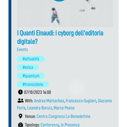
I Quanti Einaudi: i cyborg dell’editoria
digitale?
Events
#attualità
#etica
#quantum
#transizione
07/10/2023 16:00
With:
Andrea Mattacheo
,
Francesco Guglieri
,
Giacomo
Forte
,
Leandra Borsci
,
Marco Peano
Venue:
Centro Congressi Le Benedettine
Typology:
Conferenza
,
In Presenza