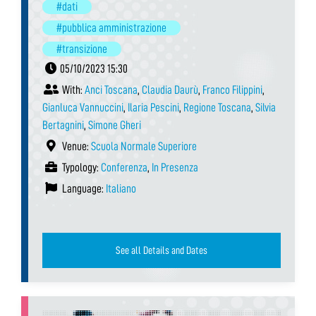
#dati
#pubblica amministrazione
#transizione
05/10/2023 15:30
With:
Anci Toscana
,
Claudia Daurù
,
Franco Filippini
,
Gianluca Vannuccini
,
Ilaria Pescini
,
Regione Toscana
,
Silvia
Bertagnini
,
Simone Gheri
Venue:
Scuola Normale Superiore
Typology:
Conferenza
,
In Presenza
Language:
Italiano
See all Details and Dates