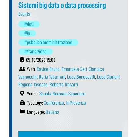
Sistemi big data e data processing
Events
#dati
#ia
#pubblica amministrazione
#transizione
05/10/2023 15:00
With:
Davide Bruno
,
Emanuele Geri
,
Gianluca
Vannuccini
,
Ilaria Tabarrani
,
Luca Bonuccelli
,
Luca Cipriani
,
Regione Toscana
,
Roberto Trasarti
Venue:
Scuola Normale Superiore
Typology:
Conferenza
,
In Presenza
Language:
Italiano