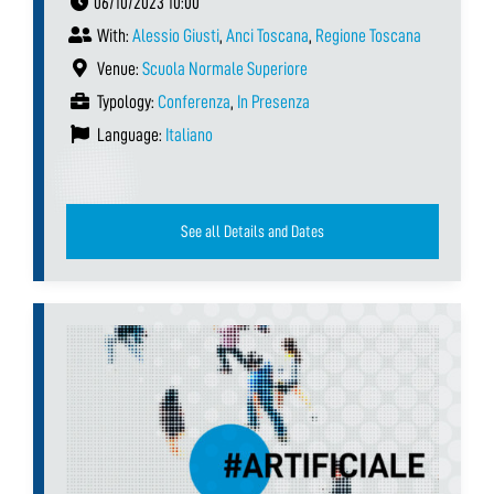
06/10/2023 10:00
With:
Alessio Giusti
,
Anci Toscana
,
Regione Toscana
Venue:
Scuola Normale Superiore
Typology:
Conferenza
,
In Presenza
Language:
Italiano
See all Details and Dates