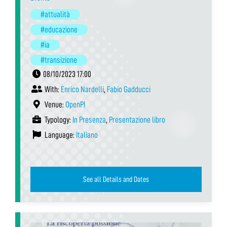
#attualità
#educazione
#ia
#transizione
08/10/2023 17:00
With:
Enrico Nardelli
,
Fabio Gadducci
Venue:
OpenPI
Typology:
In Presenza
,
Presentazione libro
Language:
Italiano
See all Details and Dates