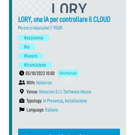
LORY, una IA per controllare il CLOUD
Percorsi educativi T-TOUR
#economia
#ia
#lavoro
#transizione
05/10/2023 10:00
Date Multiple
With:
Holocron
Venue:
Holocron S.r.l. Software House
Typology:
In Presenza
,
Installazione
Language:
Italiano