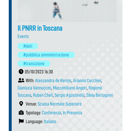
Il PNRR in Toscana
Events
#dati
#pubblica amministrazione
#transizione
05/10/2023 16:30
With:
Alessandra de Renzis
,
Arianna Cecchini
,
Gianluca Vannuccini
,
Massimiliano Angori
,
Regione
Toscana
,
Ruben Cheli
,
Sergio Agostinelli
,
Silvia Bertagnini
Venue:
Scuola Normale Superiore
Typology:
Conferenza
,
In Presenza
Language:
Italiano