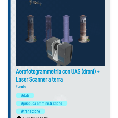
Aerofotogrammetria con UAS (droni) +
Laser Scanner a terra
Events
#dati
#pubblica amministrazione
#transizione