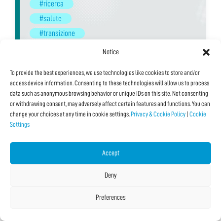
#ricerca
#salute
#transizione
07/10/2023 11:00
Date Multiple
Notice
With:
Scuola Superiore Sant'Anna
To provide the best experiences, we use technologies like cookies to store and/or
Venue:
Centro Congressi Le Benedettine
access device information. Consenting to these technologies will allow us to process
Typology:
In Presenza
,
Installazione
data such as anonymous browsing behavior or unique IDs on this site. Not consenting
or withdrawing consent, may adversely affect certain features and functions. You can
Language:
Italiano
change your choices at any time in cookie settings.
Privacy & Cookie Policy
|
Cookie
Settings
See all Details and Dates
Accept
Deny
Preferences