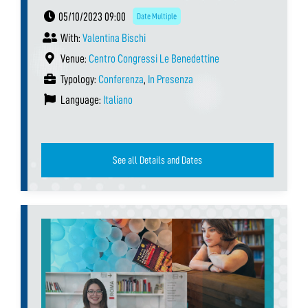
05/10/2023 09:00
Date Multiple
With:
Valentina Bischi
Venue:
Centro Congressi Le Benedettine
Typology:
Conferenza
,
In Presenza
Language:
Italiano
See all Details and Dates