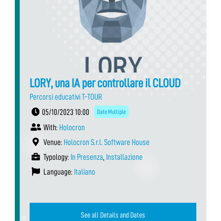
LORY, una IA per controllare il CLOUD
Percorsi educativi T-TOUR
05/10/2023 10:00
Date Multiple
With:
Holocron
Venue:
Holocron S.r.l. Software House
Typology:
In Presenza
,
Installazione
Language:
Italiano
See all Details and Dates