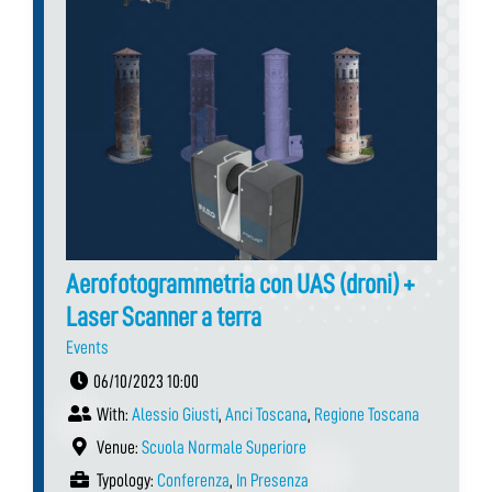
Aerofotogrammetria con UAS (droni) +
Laser Scanner a terra
Events
06/10/2023 10:00
With:
Alessio Giusti
,
Anci Toscana
,
Regione Toscana
Venue:
Scuola Normale Superiore
Typology:
Conferenza
,
In Presenza