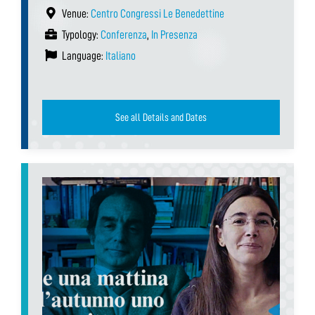
Venue:
Centro Congressi Le Benedettine
Typology:
Conferenza
,
In Presenza
Language:
Italiano
See all Details and Dates