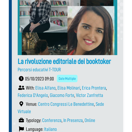
La rivoluzione editoriale dei booktoker
Percorsi educativi T-TOUR
05/10/2023 09:00
Date Multiple
With:
Elisa Alfano
,
Elisa Molinari
,
Erica Prontera
,
Federica D'Angelo
,
Giacomo Forte
,
Victor Zanfretta
Venue:
Centro Congressi Le Benedettine
,
Sede
Virtuale
Typology:
Conferenza
,
In Presenza
,
Online
Language:
Italiano