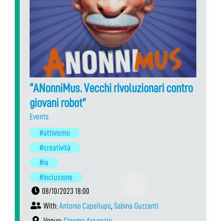
“ANonniMus. Vecchi rivoluzionari contro
giovani robot”
Events
#attivismo
#creatività
#ia
#inclusione
08/10/2023 18:00
With:
Antonio Capellupo
,
Sabina Guzzanti
Venue:
Cinema Arsenale