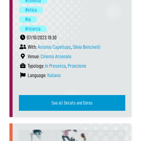
#cinema
#etica
#ia
#ricerca
07/10/2023 18:30
With:
Antonio Capellupo
,
Silvia Bencivelli
Venue:
Cinema Arsenale
Typology:
In Presenza
,
Proiezione
Language:
Italiano
See all Details and Dates