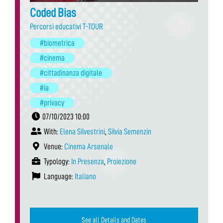
Coded Bias
Percorsi educativi T-TOUR
#biometrica
#cinema
#cittadinanza digitale
#ia
#privacy
07/10/2023 10:00
With:
Elena Silvestrini
,
Silvia Semenzin
Venue:
Cinema Arsenale
Typology:
In Presenza
,
Proiezione
Language:
Italiano
See all Details and Dates