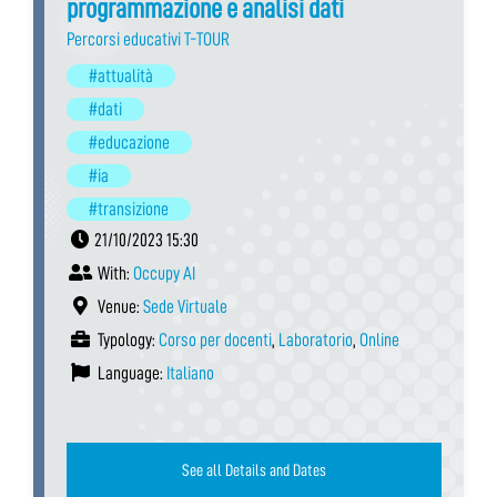
programmazione e analisi dati
Percorsi educativi T-TOUR
#attualità
#dati
#educazione
#ia
#transizione
21/10/2023 15:30
With:
Occupy AI
Venue:
Sede Virtuale
Typology:
Corso per docenti
,
Laboratorio
,
Online
Language:
Italiano
See all Details and Dates