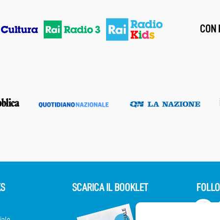
CON I
KS
SCARICA IL BOOKLET
FOLLO
iale