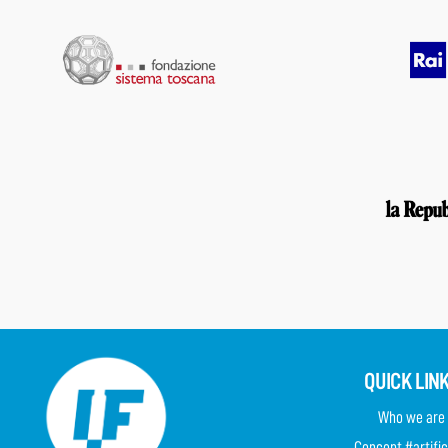
QUICK LIN
Who we are
Concept #artific