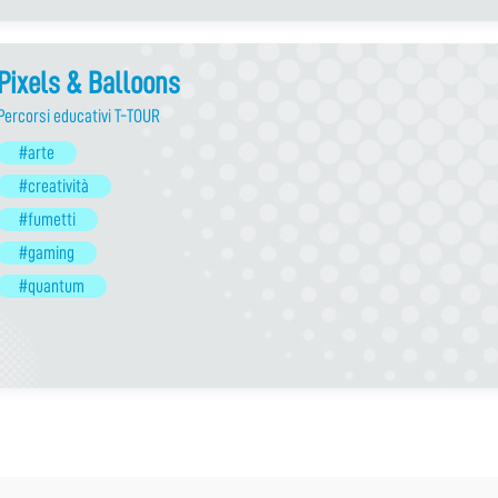
Pixels & Balloons
Percorsi educativi T-TOUR
#arte
#creatività
#fumetti
#gaming
#quantum