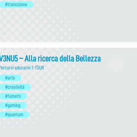
#transizione
V3NU5 – Alla ricerca della Bellezza
Percorsi educativi T-TOUR
#arte
#creatività
#fumetti
#gaming
#quantum