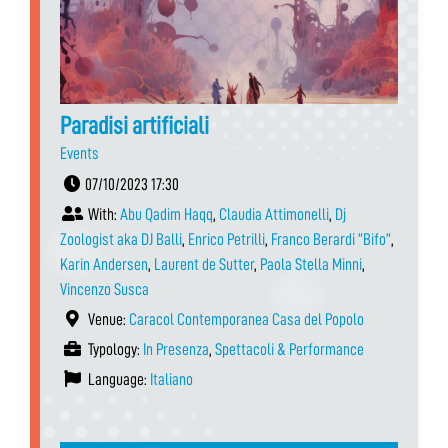
Paradisi artificiali
Events
07/10/2023 17:30
With:
Abu Qadim Haqq
,
Claudia Attimonelli
,
Dj
Zoologist aka DJ Balli
,
Enrico Petrilli
,
Franco Berardi “Bifo”
,
Karin Andersen
,
Laurent de Sutter
,
Paola Stella Minni
,
Vincenzo Susca
Venue:
Caracol Contemporanea Casa del Popolo
Typology:
In Presenza
,
Spettacoli & Performance
Language:
Italiano