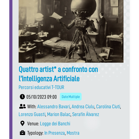
Quattro artist* a confronto con
l’Intelligenza Artificiale
Percorsi educativi T-TOUR
05/10/2023 09:00
Date Multiple
With:
Alessandro Bavari
,
Andrea Ciulu
,
Carolina Ciuti
,
Lorenzo Guasti
,
Marion Balac
,
Serafín Álvarez
Venue:
Logge dei Banchi
Typology:
In Presenza
,
Mostra