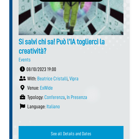
Si salvi chi sa! Può l’IA toglierci la
creatività?
Events
08/10/2023 19:00
With:
Beatrice Cristalli
,
Vipra
Venue:
ExWide
Typology:
Conferenza
,
In Presenza
Language:
Italiano
See all Details and Dates