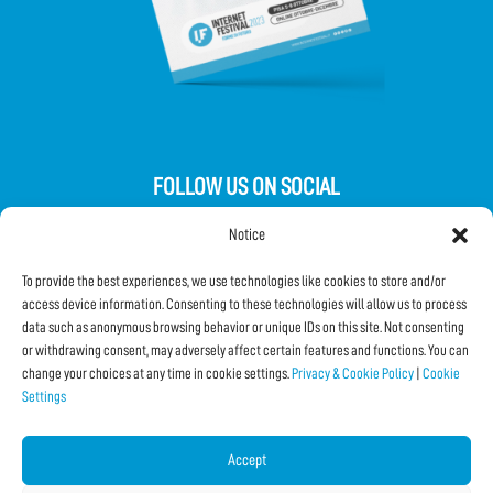
FOLLOW US ON SOCIAL
Notice
To provide the best experiences, we use technologies like cookies to store and/or
access device information. Consenting to these technologies will allow us to process
data such as anonymous browsing behavior or unique IDs on this site. Not consenting
Subscribe to the Newsletter
or withdrawing consent, may adversely affect certain features and functions. You can
change your choices at any time in cookie settings.
Privacy & Cookie Policy
|
Cookie
Settings
SHARE THIS PAGE!
Facebook
WhatsApp
Email
Accept