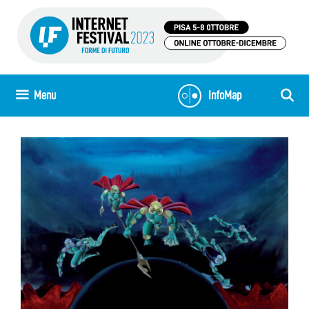
Skip
to
content
Menu
InfoMap