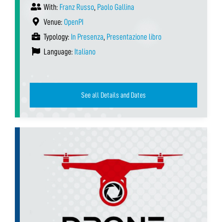
With:
Franz Russo
,
Paolo Gallina
Venue:
OpenPI
Typology:
In Presenza
,
Presentazione libro
Language:
Italiano
See all Details and Dates