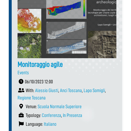
Monitoraggio agile
Events
06/10/2023 12:00
With:
Alessio Giusti
,
Anci Toscana
,
Lapo Somigli
,
Regione Toscana
Venue:
Scuola Normale Superiore
Typology:
Conferenza
,
In Presenza
Language:
Italiano