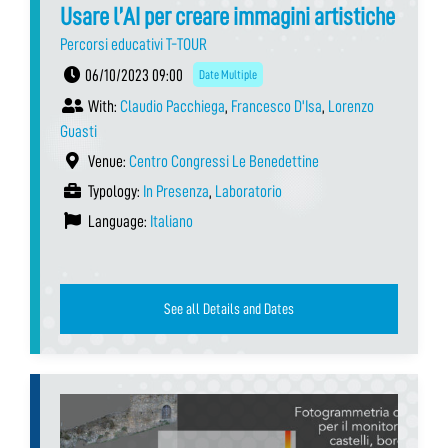
Usare l’AI per creare immagini artistiche
Percorsi educativi T-TOUR
06/10/2023 09:00
Date Multiple
With:
Claudio Pacchiega
,
Francesco D'Isa
,
Lorenzo
Guasti
Venue:
Centro Congressi Le Benedettine
Typology:
In Presenza
,
Laboratorio
Language:
Italiano
See all Details and Dates