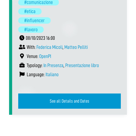
#comunicazione
#etica
#influencer
#lavoro
08/10/2023 16:00
With:
Federica Micoli
,
Matteo Pelliti
Venue:
OpenPI
Typology:
In Presenza
,
Presentazione libro
Language:
Italiano
See all Details and Dates