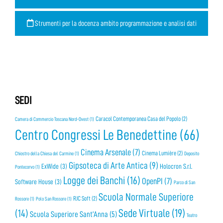
Strumenti per la docenza ambito programmazione e analisi dati
SEDI
Caracol Contemporanea Casa del Popolo
(2)
Camera di Commercio Toscana Nord-Ovest
(1)
Centro Congressi Le Benedettine
(66)
Cinema Arsenale
(7)
Cinema Lumière
(2)
Chiostro della Chiesa del Carmine
(1)
Deposito
Gipsoteca di Arte Antica
(9)
ExWide
(3)
Holocron S.r.l.
Pontecorvo
(1)
Logge dei Banchi
(16)
OpenPI
(7)
Software House
(3)
Parco di San
Scuola Normale Superiore
RJC Soft
(2)
Rossore
(1)
Polo San Rossore
(1)
Sede Virtuale
(19)
(14)
Scuola Superiore Sant’Anna
(5)
Teatro