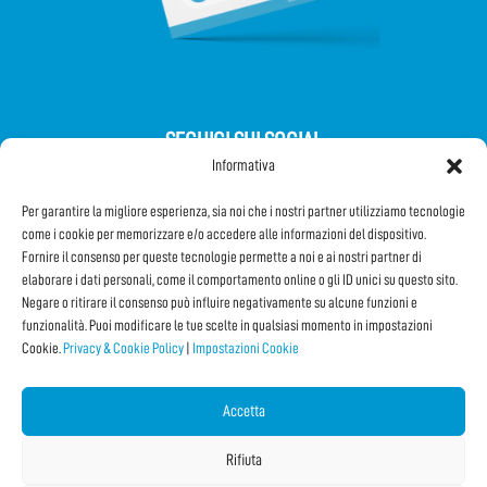
SEGUICI SUI SOCIAL
Informativa
Per garantire la migliore esperienza, sia noi che i nostri partner utilizziamo tecnologie
come i cookie per memorizzare e/o accedere alle informazioni del dispositivo.
Fornire il consenso per queste tecnologie permette a noi e ai nostri partner di
elaborare i dati personali, come il comportamento online o gli ID unici su questo sito.
Iscriviti alla Newsletter
Negare o ritirare il consenso può influire negativamente su alcune funzioni e
funzionalità. Puoi modificare le tue scelte in qualsiasi momento in impostazioni
Cookie.
Privacy & Cookie Policy
|
Impostazioni Cookie
CONDIVIDI QUESTA PAGINA!
Facebook
WhatsApp
Email
Accetta
Rifiuta