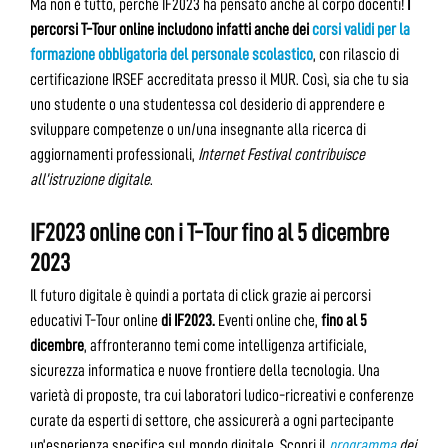
Ma non è tutto, perché IF2023 ha pensato anche al corpo docenti!
I
percorsi T-Tour online includono infatti anche dei
corsi validi per la
formazione obbligatoria del personale scolastico
, con rilascio di
certificazione IRSEF accreditata presso il MUR. Così, sia che tu sia
uno studente o una studentessa col desiderio di apprendere e
sviluppare competenze o un/una insegnante alla ricerca di
aggiornamenti professionali,
Internet Festival contribuisce
all’istruzione digitale
.
IF2023 online con i T-Tour fino al 5 dicembre
2023
Il futuro digitale è quindi a portata di click grazie ai percorsi
educativi T-Tour online
di IF2023.
Eventi online che,
fino al 5
dicembre
, affronteranno temi come intelligenza artificiale,
sicurezza informatica e nuove frontiere della tecnologia. Una
varietà di proposte, tra cui laboratori ludico-ricreativi e conferenze
curate da esperti di settore, che assicurerà a ogni partecipante
un’esperienza specifica sul mondo digitale. Scopri il
programma
dei