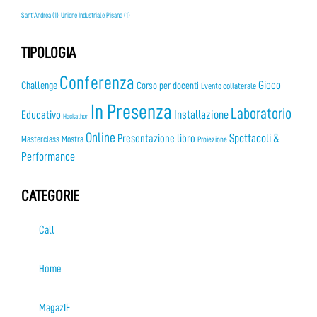
Sant'Andrea
(1)
Unione Industriale Pisana
(1)
TIPOLOGIA
Conferenza
Gioco
Challenge
Corso per docenti
Evento collaterale
In Presenza
Laboratorio
Installazione
Educativo
Hackathon
Online
Presentazione libro
Spettacoli &
Masterclass
Mostra
Proiezione
Performance
CATEGORIE
Call
Home
MagazIF