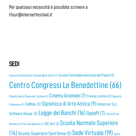
Per qualsiasi necessità è possibile scrivere a
ttour@internetfestival.it
SEDI
Caracol Contemporanea Casa del Popolo
(2)
Camera di Commercio Toscana Nord-Ovest
(1)
Centro Congressi Le Benedettine
(66)
Cinema Arsenale
(7)
Cinema Lumière
(2)
Chiostro della Chiesa del Carmine
(1)
Deposito
Gipsoteca di Arte Antica
(9)
ExWide
(3)
Holocron S.r.l.
Pontecorvo
(1)
Logge dei Banchi
(16)
OpenPI
(7)
Software House
(3)
Parco di San
Scuola Normale Superiore
RJC Soft
(2)
Rossore
(1)
Polo San Rossore
(1)
Sede Virtuale
(19)
(14)
Scuola Superiore Sant’Anna
(5)
Teatro