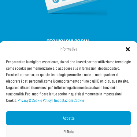
SEGUICI SUI SOCIAL
Informativa
Per garantire la migliore esperienza, sia noi che i nostri partner utilizziamo tecnologie
come i cookie per memorizzare e/o accedere alle informazioni del dispositivo.
Fornire il consenso per queste tecnologie permette a noi e ai nostri partner di
elaborare i dati personali, come il comportamento online o gli ID unici su questo sito.
Iscriviti alla Newsletter
Negare o ritirare il consenso può influire negativamente su alcune funzioni e
funzionalità. Puoi modificare le tue scelte in qualsiasi momento in impostazioni
Cookie.
Privacy & Cookie Policy
|
Impostazioni Cookie
CONDIVIDI QUESTA PAGINA!
Facebook
WhatsApp
Email
Accetta
Rifiuta