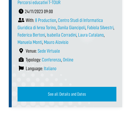
Percorsi educativi T-TOUR
24/11/2023 09:00
With:
8 Production
,
Centro Studi di Informatica
Giuridica di Ivrea Torino
,
Danila Giancipoli
,
Fabiola Silvestri
,
Federica Bertoni
,
Isabella Corradini
,
Laura Catalano
,
Manuela Monti
,
Mauro Alovisio
Venue:
Sede Virtuale
Typology:
Conferenza
,
Online
Language:
Italiano
See all Details and Dates