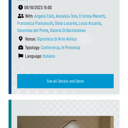
08/10/2023 15:00
With:
Angela Calò
,
Annalisa Toni
,
Cristina Manetti
,
Francesca Franceschi
,
Gioia Lucarini
,
Lucia Arcarisi
,
Valentina del Prete
,
Valeria Di Bartolomeo
Venue:
Gipsoteca di Arte Antica
Typology:
Conferenza
,
In Presenza
Language:
Italiano
See all Details and Dates