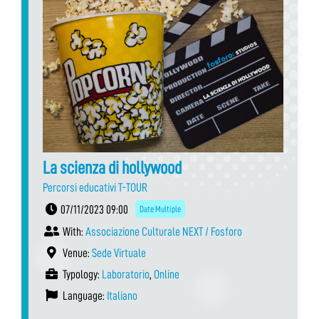
La scienza di hollywood
Percorsi educativi T-TOUR
07/11/2023 09:00
Date Multiple
With:
Associazione Culturale NEXT / Fosforo
Venue:
Sede Virtuale
Typology:
Laboratorio
,
Online
Language:
Italiano