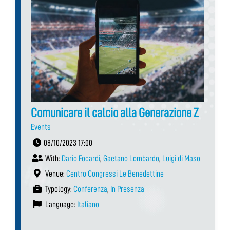
Comunicare il calcio alla Generazione Z
Events
08/10/2023 17:00
With:
Dario Focardi
,
Gaetano Lombardo
,
Luigi di Maso
Venue:
Centro Congressi Le Benedettine
Typology:
Conferenza
,
In Presenza
Language:
Italiano