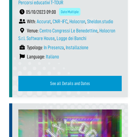
Percorsi educativi T-TOUR
05/10/2023 09:00
Date Multiple
With:
Accurat
,
CNR-IFC
,
Holocron
,
Sheldon.studio
Venue:
Centro Congressi Le Benedettine
,
Holocron
S.r.l. Software House
,
Logge dei Banchi
Typology:
In Presenza
,
Installazione
Language:
Italiano
See all Details and Dates