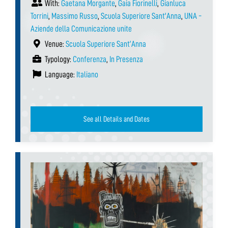
With:
Gaetana Morgante
,
Gaia Fiorinelli
,
Gianluca
Torrini
,
Massimo Russo
,
Scuola Superiore Sant'Anna
,
UNA -
Aziende della Comunicazione unite
Venue:
Scuola Superiore Sant’Anna
Typology:
Conferenza
,
In Presenza
Language:
Italiano
See all Details and Dates