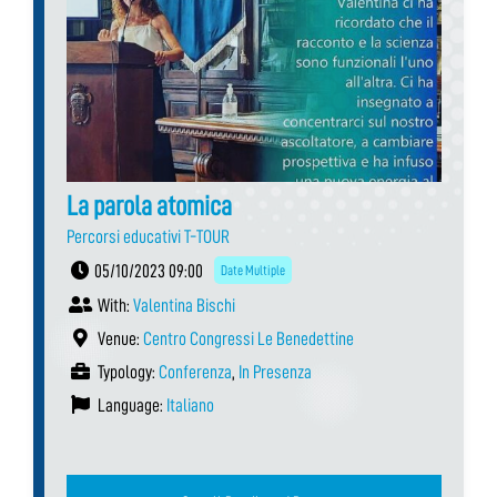
La parola atomica
Percorsi educativi T-TOUR
05/10/2023 09:00
Date Multiple
With:
Valentina Bischi
Venue:
Centro Congressi Le Benedettine
Typology:
Conferenza
,
In Presenza
Language:
Italiano