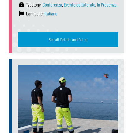
Typology:
Conferenza
,
Evento collaterale
,
In Presenza
Language:
Italiano
See all Details and Dates