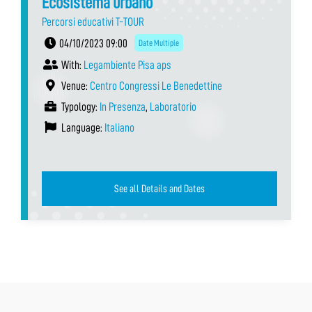
Ecosistema urbano
Percorsi educativi T-TOUR
04/10/2023 09:00
Date Multiple
With:
Legambiente Pisa aps
Venue:
Centro Congressi Le Benedettine
Typology:
In Presenza
,
Laboratorio
Language:
Italiano
See all Details and Dates