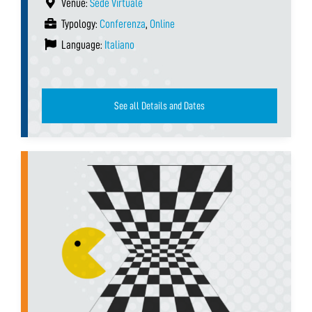
Venue:
Sede Virtuale
Typology:
Conferenza
,
Online
Language:
Italiano
See all Details and Dates