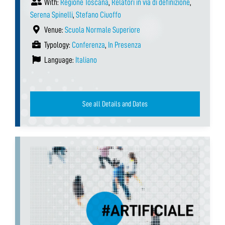
With:
Regione Toscana
,
Relatori in via di definizione
,
Serena Spinelli
,
Stefano Ciuoffo
Venue:
Scuola Normale Superiore
Typology:
Conferenza
,
In Presenza
Language:
Italiano
See all Details and Dates