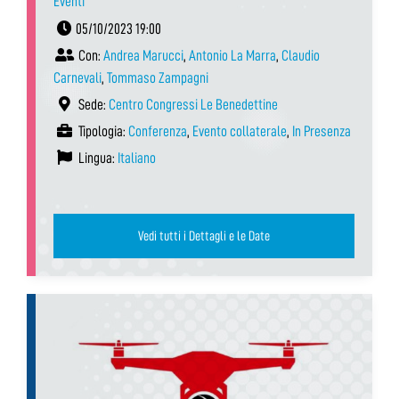
Eventi
05/10/2023 19:00
Con:
Andrea Marucci
,
Antonio La Marra
,
Claudio
Carnevali
,
Tommaso Zampagni
Sede:
Centro Congressi Le Benedettine
Tipologia:
Conferenza
,
Evento collaterale
,
In Presenza
Lingua:
Italiano
Vedi tutti i Dettagli e le Date