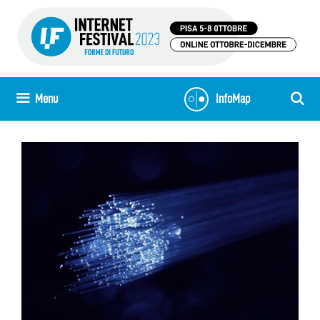
Vai
al
contenuto
Menu
InfoMap