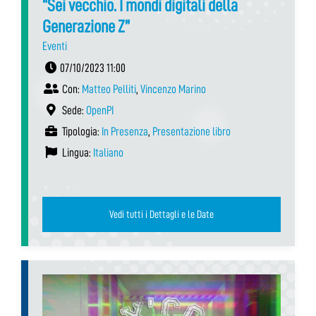
“Sei vecchio. I mondi digitali della
Generazione Z”
Eventi
07/10/2023 11:00
Con:
Matteo Pelliti
,
Vincenzo Marino
Sede:
OpenPI
Tipologia:
In Presenza
,
Presentazione libro
Lingua:
Italiano
Vedi tutti i Dettagli e le Date