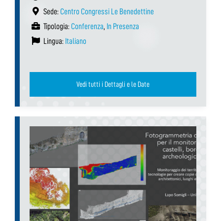
Sede:
Centro Congressi Le Benedettine
Tipologia:
Conferenza
,
In Presenza
Lingua:
Italiano
Vedi tutti i Dettagli e le Date