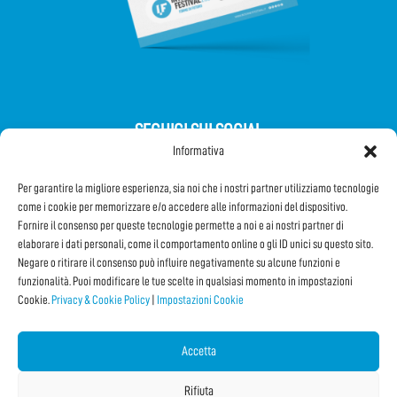
SEGUICI SUI SOCIAL
Informativa
Per garantire la migliore esperienza, sia noi che i nostri partner utilizziamo tecnologie
come i cookie per memorizzare e/o accedere alle informazioni del dispositivo.
Fornire il consenso per queste tecnologie permette a noi e ai nostri partner di
elaborare i dati personali, come il comportamento online o gli ID unici su questo sito.
Iscriviti alla Newsletter
Negare o ritirare il consenso può influire negativamente su alcune funzioni e
funzionalità. Puoi modificare le tue scelte in qualsiasi momento in impostazioni
Cookie.
Privacy & Cookie Policy
|
Impostazioni Cookie
CONDIVIDI QUESTA PAGINA!
Facebook
WhatsApp
Email
Accetta
Rifiuta