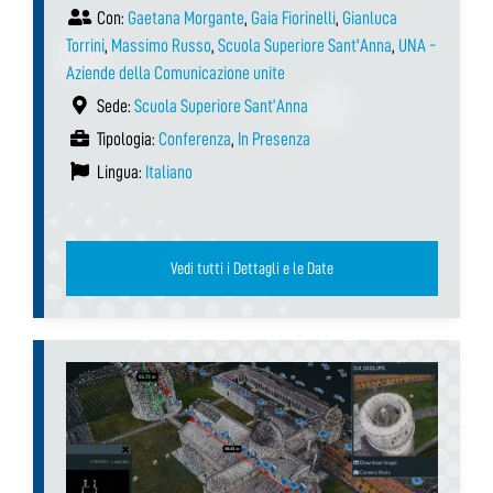
Con:
Gaetana Morgante
,
Gaia Fiorinelli
,
Gianluca
Torrini
,
Massimo Russo
,
Scuola Superiore Sant'Anna
,
UNA -
Aziende della Comunicazione unite
Sede:
Scuola Superiore Sant’Anna
Tipologia:
Conferenza
,
In Presenza
Lingua:
Italiano
Vedi tutti i Dettagli e le Date