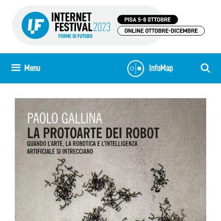
Vai
al
contenuto
Menu
InfoMap