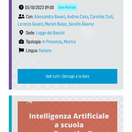
05/10/2023 09:00
Date Multiple
Con:
Alessandro Bavari
,
Andrea Ciulu
,
Carolina Ciuti
,
Lorenzo Guasti
,
Marion Balac
,
Serafín Álvarez
Sede:
Logge dei Banchi
Tipologia:
In Presenza
,
Mostra
Lingua:
Italiano
Vedi tutti i Dettagli e le Date