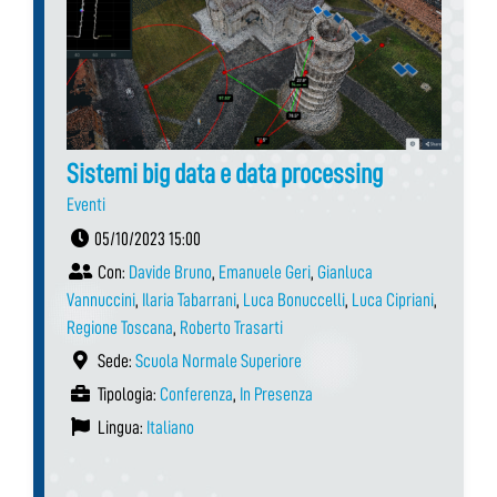
Sistemi big data e data processing
Eventi
05/10/2023 15:00
Con:
Davide Bruno
,
Emanuele Geri
,
Gianluca
Vannuccini
,
Ilaria Tabarrani
,
Luca Bonuccelli
,
Luca Cipriani
,
Regione Toscana
,
Roberto Trasarti
Sede:
Scuola Normale Superiore
Tipologia:
Conferenza
,
In Presenza
Lingua:
Italiano